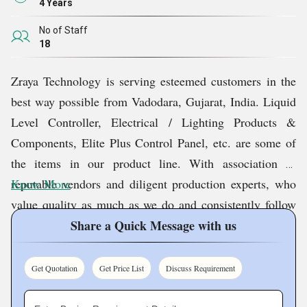
4 Years
No of Staff
18
Zraya Technology is serving esteemed customers in the 
best way possible from Vadodara, Gujarat, India. Liquid 
Level Controller, Electrical / Lighting Products & 
Components, Elite Plus Control Panel, etc. are some of 
the items in our product line. With association of 
reputable vendors and diligent production experts, who 
Know More
value quality as much as we do and consistently follow 
industry standards, we supply the finest range and have 
Share a Quick Message with us
formed a strong market position. We are extremely 
grateful to the positive response of our customers who 
Get Quotation
Get Price List
Discuss Requirement
favour us over competing businesses and appreciate the 