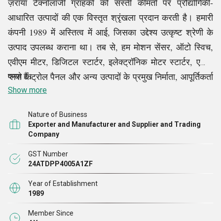
ज़राया टेक्नोलॉजी ग्राहकों को सस्ती कीमतों पर प्रौद्योगिकी-
आधारित उत्पादों की एक विस्तृत श्रृंखला प्रदान करती है। हमारी
कंपनी 1989 में अस्तित्व में आई, जिसका उद्देश्य उत्कृष्ट श्रेणी के
उत्पाद उपलब्ध कराना था। तब से, हम मोशन सेंसर, ऑटो स्विच,
एवीएम मीटर, डिजिटल स्टार्टर, इलेक्ट्रॉनिक मोटर स्टार्टर, एलीट
प्लस कंट्रोल पैनल और अन्य उत्पादों के प्रमुख निर्माता, आपूर्तिकर्ता
करते हैं।
और व्यापारी रहे हैं। ये ग्राहकों को विभिन्न मॉडलों में उचित दरों पर
Show more
उपलब्ध कराए जाते हैं।
Nature of Business
Exporter and Manufacturer and Supplier and Trading
हमने अपनी व्यापक बाजार पहुंच के परिणामस्वरूप खुद को बाजार भर
Company
में ग्राहकों की पहली पसंद के रूप में स्थापित किया है। हम सम्मानित
GST Number
ग्राहकों से मिलने वाले हर ऑर्डर की शीघ्र डिलीवरी सुनिश्चित करते
24ATDPP4005A1ZF
हैं। हम खुद को एक प्रतिष्ठित कंपनी के रूप में स्थापित करने के
Year of Establishment
लिए न केवल ग्राहकों की अपेक्षाओं को पार करके बाजार की
1989
आवश्यकताओं को पूरा करने के लिए कड़ी मेहनत
Member Since