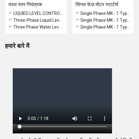
तरल स्तर नियंत्रक
सिंगल फेज़ मोटर स्टार्टर्स
LIQUIED LEVEL CONTROLLER (MODEL:- LLC-2)
Single Phase MK - 1 Type Contactor Panel (MODEL: ZCP-VA 3.0 HP)
Three-Phase Liquid Level Controller (MODEL: LLC-001D)
Single Phase MK - 1 Type Contactor Panel (MODEL: ZCP-VA 2.0 HP)
Three Phase Water Level Controller For Dol Starter
Single Phase MK - 1 Type Contactor Panel (MODEL: ZCP-VA 1.0 HP)
हमारे बारे में